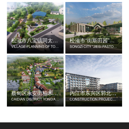
松滋市八宝镇同太湖村村庄规划
松滋市“街斯田园”美丽乡村示范片建设项目
VILLAGE PLANNING OF TONGTAIHU VILLAGE, BABAO TOWN, SONGZI CITY
SONGZI CITY "JIESI PASTORAL" BEAUTIFUL RURAL DEMONSTRATION FILM CONSTRUCTION PROJECT
蔡甸区永安街柏木村郭家庄湾省级美丽乡村试点建设项目
内江市东兴区郭北养老服务中心建设项目
CAIDIAN DISTRICT YONG'AN STREET CYPRESS VILLAGE GUOJIAZHUANG BAY PROVINCIAL BEAUTIFUL VILLAGE PILOT CONSTRUCTION PROJECT
CONSTRUCTION PROJECT OF GUOBEI ELDERLY SERVICE CENTER IN DONGXING DISTRICT, NEIJIANG CITY