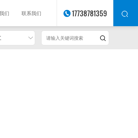
17738781359
我们
联系我们
江
华东
华北
华南
华中
西南
西北
东南