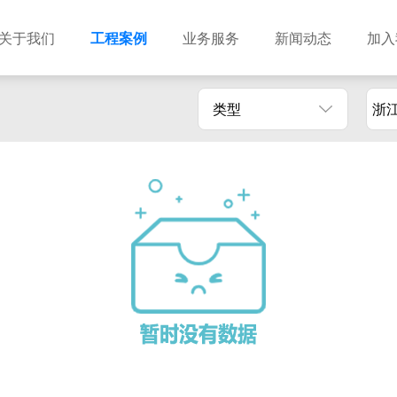
关于我们
工程案例
业务服务
新闻动态
加入
类型
浙
建筑设计
市政设计
电力设计
商物粮储藏（冷库冷冻）
农林设计
勘察资质
水利设计
风景园林
土地规划
城乡规划
工程测绘
工程咨询
工程造价