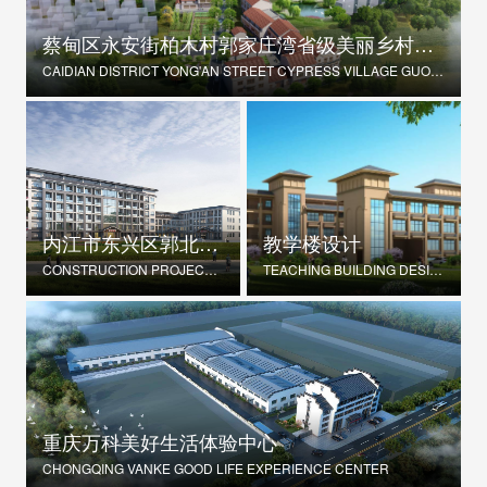
蔡甸区永安街柏木村郭家庄湾省级美丽乡村试点建设项目
CAIDIAN DISTRICT YONG'AN STREET CYPRESS VILLAGE GUOJIAZHUANG BAY PROVINCIAL BEAUTIFUL VILLAGE PILOT CONSTRUCTION PROJECT
内江市东兴区郭北养老服务中心建设项目
教学楼设计
CONSTRUCTION PROJECT OF GUOBEI ELDERLY SERVICE CENTER IN DONGXING DISTRICT, NEIJIANG CITY
TEACHING BUILDING DESIGN
重庆万科美好生活体验中心
CHONGQING VANKE GOOD LIFE EXPERIENCE CENTER