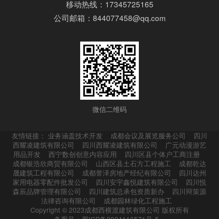
移动热线：17345725165
公司邮箱：844077458@qq.com
微信二维码
友情链接：
业务涵盖技术开发
成都会议及展览服务公司
四川
西耀凌建筑有限公司
四川西耀凌建筑有限公司
广元动漫游艺
用品开发
西宁数创创意内容应用
四川区县个体户工商注册
成都银浩欣商贸有限公司
山西区县土石方工程施工
成都乾达
晟建筑工程有限公司
成都誉泽房地产经纪有限公司
四川达州
家用电器零配件批发公司
四川安宇鑫悦建筑有限公司
四川悦
森辰品牌管理有限公司
四川建筑总承包资质新办
四川辩策源
法律咨询有限公司
成都园林绿化工程施工
Copyright © 2023成都西横渡建筑有限公司 版权所有
备案号：蜀ICP备2024116571号-5