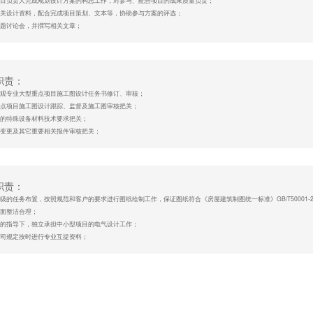
助项目负责人完成规划设计方案的构思工作，对参与、配合项目的成果质量负责；
备良好的职业道德与团队合作精神，态度认真诚恳。
备相关设计资料，配合完成项目策划、文本等，协助参与方案的评选；
申请
与专题讨论会，并撰写相关文章；
责完成上级安排的其他工作。
资格：
乡规划及相关专业本科及以上学历；城乡规划行业2 年以下工作经验，应届生优先；
职责：
练使用AUTOCAD、PHOTOSHOP、OFFICE、SU 等相关软件；
责景观专业大型重点项目施工图设计任务书修订、审核；
良好的设计领悟力，具备手绘能力者优先；
型重点项目施工图设计跟踪、监督及施工图审核把关；
备较好的方案表现能力和较强文字功底；
编制的特殊设备材料技术要求把关；
备良好的职业道德与团队合作精神，敢于担当，能致力于城乡规划设计行业的长期发展。
同、变更及其它重要相关报件审核把关；
申请
通协调，监督本部门相关设计合同执行及设计费请付情况；
督、指导、协调景观设计工作；
责安排、落实技术专业日常工作；
其它部门外协专业公司。
职责：
据上级的任务布置，按照规范和客户的要求进行图纸绘制工作，保证图纸符合《房屋建筑制图统一标准》GB/T50001-2
资格：
面整洁合理；
景园林或景观专业本科以上学历,10年以上专业工作经验，有高级职称者优先；
上级的指导下，独立承担中小型项目的电气设计工作；
观项目经验丰富, 优秀的方案设计能力、良好的艺术素养与审美能力；
照公司规定按时进行专业互提资料；
握建筑景观相关设计工作；
纸绘制完成后送有关人员进行校对和审核，根据校对审核意见进行图纸的修改；
练掌握景观专业的设计、施工规程规范及国家标准，熟悉地方政府的一些基本要求及政策；
从上级工作分配，及时完成领导交办的临时任务。
使用CAD、PHOTOSHOP、3DMAX或SKETCHUP及办公软件。
申请
资格：
气自动化或工业自动化等相关专业,本科及以上学历，中级职称及以上者优先；