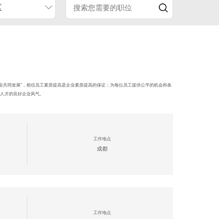
区
企业共同发展”，相信员工素质提高是企业素质提高的保证；为每位员工提供公平的机会和条
人才的良好企业风气。
工作地点
成都
工作地点