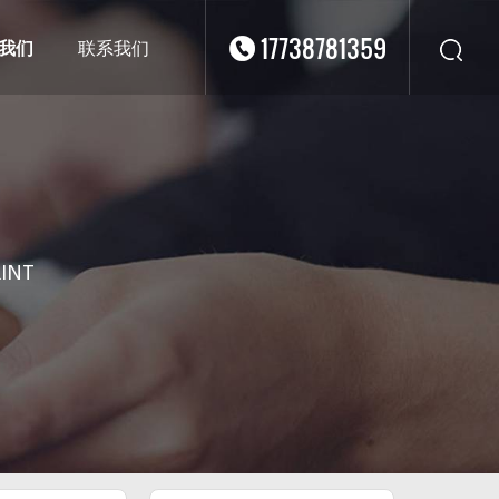
17738781359
我们
联系我们
华东
华北
华南
华中
西南
RINT
西北
东南