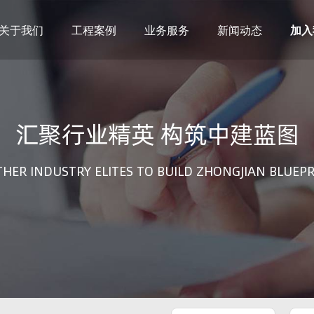
关于我们
工程案例
业务服务
新闻动态
加入
建筑设计
市政设计
电力设计
商物粮储藏（冷库冷冻）
汇聚行业精英 构筑中建蓝图
农林设计
勘察资质
水利设计
风景园林
土地规划
城乡规划
HER INDUSTRY ELITES TO BUILD ZHONGJIAN BLUEP
工程测绘
工程咨询
工程造价