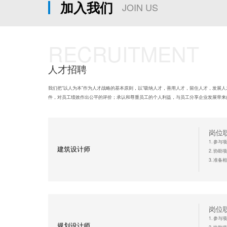
加入我们
JOIN US
RECRUITMENT
人才招聘
我们把“以人为本”作为人才战略的基本原则，以“吸纳人才，善用人才，留住人才，发展
件，对员工绩效作出公平的评价；承认和尊重员工的个人利益，与员工分享企业发展带来
岗位
1. 参
建筑设计师
2. 协
3. 准
任职
1. 建
2. 建
3. 能熟
岗位
4. 有
1. 参
规划设计师
5. 具