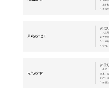
2. 协
6. 具
3. 准
立即
4. 参
5. 负
任职
1. 城
岗位
2. 能熟
1. 负
景观设计总工
3. 有
2. 大
4. 具
3. 对
5. 具
4. 合
立即
5. 沟
6. 监
7. 负
8.协助
岗位
1. 根
任职
电气设计师
要求，图
1. 风
2. 在
2. 景
3. 按
3. 掌
4. 图
4. 熟
5. 服
5. 熟练
立即
任职
1. 电