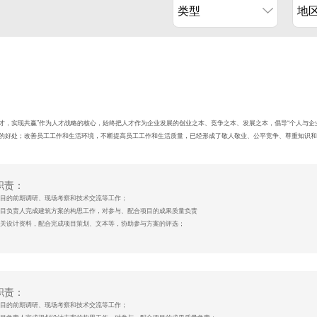
类型
地
人才，实现共赢”作为人才战略的核心，始终把人才作为企业发展的创业之本、竞争之本、发展之本，倡导“个人与
的好处；改善员工工作和生活环境，不断提高员工工作和生活质量，已经形成了敬人敬业、公平竞争、尊重知识和
职责：
与项目的前期调研、现场考察和技术交流等工作；
助项目负责人完成建筑方案的构思工作，对参与、配合项目的成果质量负责
备相关设计资料，配合完成项目策划、文本等，协助参与方案的评选；
资格：
筑学及相关专业本科及以上学历；
筑设计行业2年以下工作经验，应届生优先；
练使用AUTOCAD、PHOTOSHOP、OFFICE、SU 等相关软件；
职责：
良好的设计领悟力，具备手绘能力者优先；
与项目的前期调研、现场考察和技术交流等工作；
备较好的方案表现能力和较强文字功底；